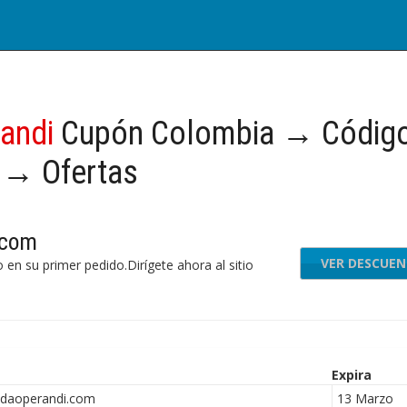
andi
Cupón Colombia → Código
 → Ofertas
.com
VER DESCUE
en su primer pedido.Dirígete ahora al sitio
Expira
daoperandi.com
13 Marzo