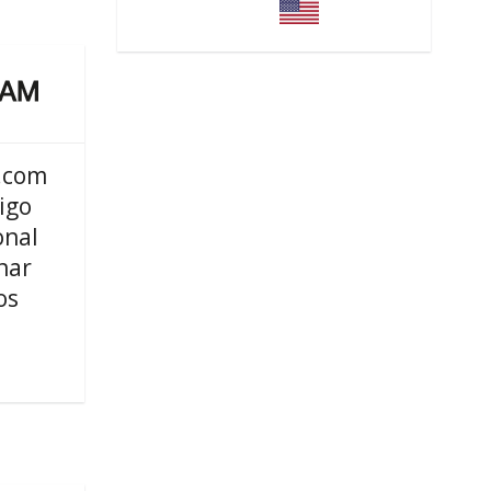
.com
igo
onal
nar
os