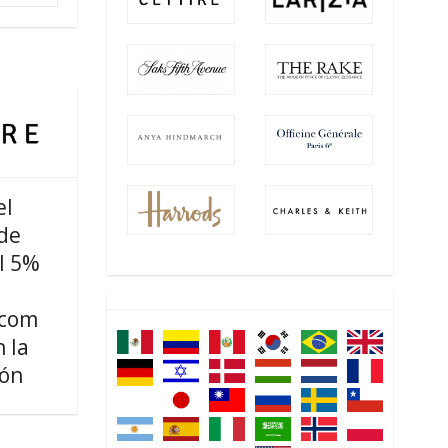
el
de
l 5%
.com
 la
ión