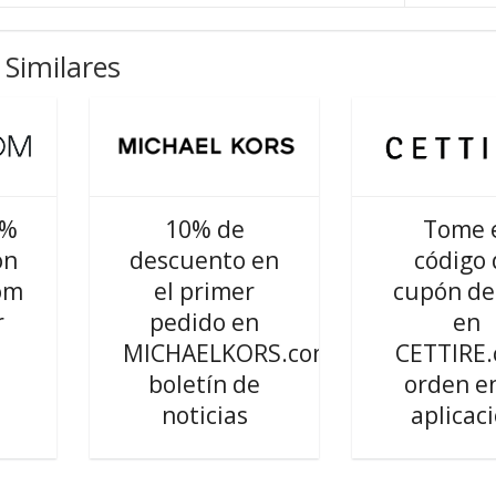
Similares
0%
10% de
Tome 
ón
descuento en
código 
om
el primer
cupón de
r
pedido en
en
MICHAELKORS.com
CETTIRE
boletín de
orden en
noticias
aplicac