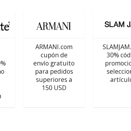
ARMANI.com
SLAMJAM
cupón de
30% cód
0%
envío gratuito
promoci
mo
para pedidos
seleccio
superiores a
artícul
150 USD
m