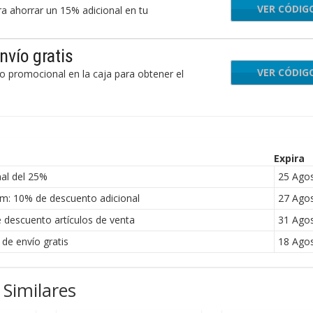
VER CÓDIG
EXT
a ahorrar un 15% adicional en tu
vío gratis
VER CÓDIG
NEY
 promocional en la caja para obtener el
Expira
al del 25%
25 Ago
: 10% de descuento adicional
27 Ago
descuento artículos de venta
31 Ago
e envío gratis
18 Ago
Similares