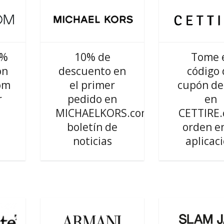
0%
10% de
Tome 
ón
descuento en
código 
om
el primer
cupón de
r
pedido en
en
MICHAELKORS.com
CETTIRE
boletín de
orden en
noticias
aplicac