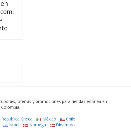
 en
.com:
e
nto
upones, ofertas y promociones para tiendas en línea en
n Colombia.
Republica Checa
México
Chile
Israel
Noruega
Dinamarca