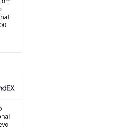
com
o
nal:
100
o
onal
evo