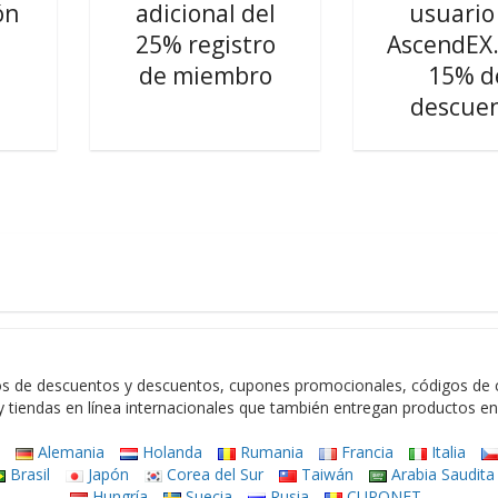
ón
adicional del
usuario
25% registro
AscendEX
de miembro
15% d
descue
s de descuentos y descuentos, cupones promocionales, códigos de c
 tiendas en línea internacionales que también entregan productos e
a
Alemania
Holanda
Rumania
Francia
Italia
Brasil
Japón
Corea del Sur
Taiwán
Arabia Saudita
Hungría
Suecia
Rusia
CUPONET