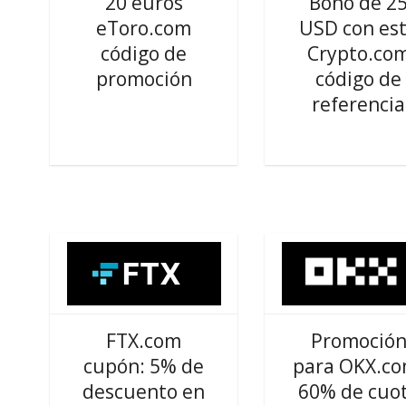
20 euros
Bono de 2
eToro.com
USD con es
código de
Crypto.co
promoción
código de
referencia
FTX.com
Promoció
cupón: 5% de
para OKX.co
descuento en
60% de cuo