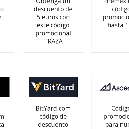
5
Obtenga un
Phemex.
to
descuento de
códig
m
5 euros con
promocio
este código
hasta 
promocional
TRAZA
n
BitYard.com
Códig
m:
código de
promoci
ta
descuento
para nu